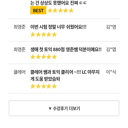
는 건 상상도 못했어요 진짜 ㄷㄷ
BEST
최영준
이번 시험 정말 너무 쉬웠어요!!!
김*영
최영준
생애 첫 토익 880점 영준쌤 덕분이예요!!
김*엽
클레어
클레어 쌤과 토익 클리어 ~!!! LC 야무지
이*식
게 도움 받았슴돠
▼ 수강후기 더보기