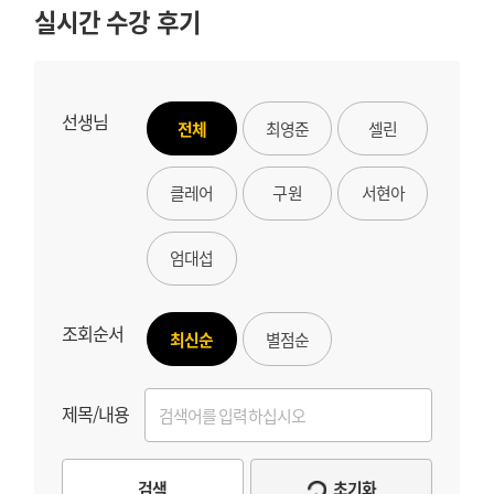
실시간 수강 후기
선생님
전체
최영준
셀린
클레어
구원
서현아
엄대섭
조회순서
최신순
별점순
제목/내용
검색
초기화