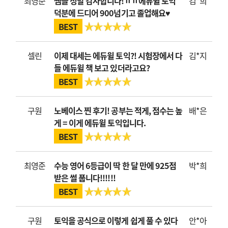
최영준
쌤들 정말 감사합니다!ㅠㅠ에듀윌 토익
김*희
덕분에 드디어 900넘기고 졸업해요♥
BEST
셀린
이제 대세는 에듀윌 토익?! 시험장에서 다
김*지
들 에듀윌 책 보고 있더라고요?
BEST
구원
노베이스 찐 후기! 공부는 적게, 점수는 높
배*은
게 = 이게 에듀윌 토익입니다.
BEST
최영준
수능 영어 6등급이 딱 한 달 만에 925점
박*희
받은 썰 풉니다!!!!!!
BEST
구원
토익을 공식으로 이렇게 쉽게 풀 수 있다
안*아