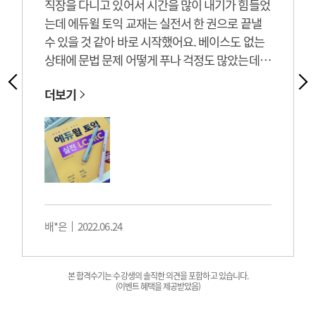
직장을 다니고 있어서 시간을 많이 내기가 힘들었
는데 에듀윌 토익 교재는 실전서 한 권으로 끝낼
수 있을 것 같아 바로 시작했어요. 베이스도 없는
상태에 문법 문제 어떻게 푸나 걱정도 많았는데..
강의도 무료배포 이벤트 중이여서 부담없이 들을
더보기
수 있었어요~ 교재 한 권만 보고 쌤들이 하라는대
로 했더니 점수가 나오네요. 신기해요! 강의를 무
료로 준다길래 좀 걱정했는데 퀄리티가 너무 좋아
서 이렇게 다 줘도 되나 싶었어요. 덕분에 800점
넘었네요 감사합니다.. 이제 조금 더 공부해서 이
직하려고요.. 에듀윌 토익과 함께 이직까지 성공
가볼게요~!
배*은
2022.06.24
본 합격수기는 수강생의 솔직한 의견을 포함하고 있습니다.
(이벤트 혜택을 제공받았음)