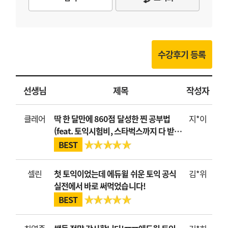
수강후기 등록
선생님
제목
작성자
클레어
딱 한 달만에 860점 달성한 찐 공부법
지*이
(feat. 토익시험비, 스타벅스까지 다 받는
법)
BEST
셀린
첫 토익이었는데 에듀윌 쉬운 토익 공식
김*위
실전에서 바로 써먹었습니다!
BEST