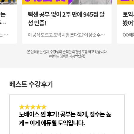
받는
빡센 공부 없이 2주 만에 945점 달
토익
듀윌
성 인증!
봤어
는 에
이 공식 모르고 토익 시험 본다고? 이정준 수강
OO해야
생의 에듀윌 토익 수강후기
본 인터뷰는 실제 수강생의 솔직한 의견을 포함하고 있습니다.
(이벤트 혜택을 제공받았음)
베스트 수강후기
노베이스 찐 후기! 공부는 적게, 점수는 높
게 = 이게 에듀윌 토익입니다.