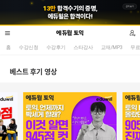
1
3
만
합격수기의 증명,
근거보기
에듀윌
은 합격이다!
에듀윌 토익
홈
수강신청
수강후기
스타강사
교재/MP3
무료
베스트 후기 영상